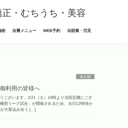
施術
自費メニュー
WEB予約
自賠責・労災
未分類
を御利用の皆様へ
ございます。2/21（土）14時より当院近隣にござ
年構想リーグ試合」が開催されるため、当日12時頃か
大変込み合う […]