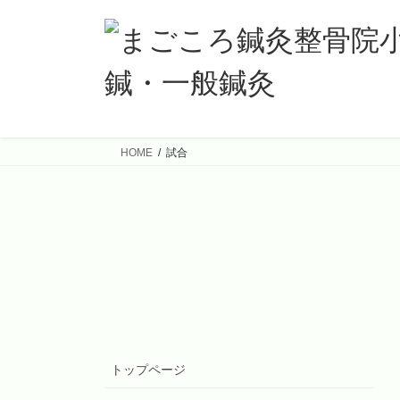
コ
ナ
ン
ビ
テ
ゲ
ン
ー
ツ
シ
へ
ョ
ス
ン
HOME
試合
キ
に
ッ
移
プ
動
トップページ